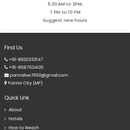
5:30 AM to 2PM,
7 PM to 10 PM
Suggest new hours
Find Us
+91-8920333147
+91-8587034120
pannalive.1950@gmail.com
Panna City (MP)
Quick Link
About
Hotels
How to Reach