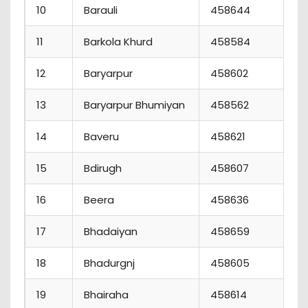
10
Barauli
458644
11
Barkola Khurd
458584
12
Baryarpur
458602
13
Baryarpur Bhumiyan
458562
14
Baveru
458621
15
Bdirugh
458607
16
Beera
458636
17
Bhadaiyan
458659
18
Bhadurgnj
458605
19
Bhairaha
458614