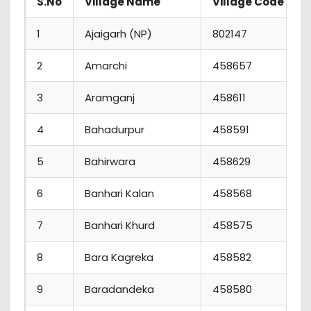
S.No
Village Name
Village Code
1
Ajaigarh (NP)
802147
2
Amarchi
458657
3
Aramganj
458611
4
Bahadurpur
458591
5
Bahirwara
458629
6
Banhari Kalan
458568
7
Banhari Khurd
458575
8
Bara Kagreka
458582
9
Baradandeka
458580