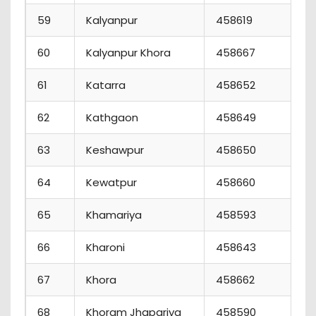
59
Kalyanpur
458619
60
Kalyanpur Khora
458667
61
Katarra
458652
62
Kathgaon
458649
63
Keshawpur
458650
64
Kewatpur
458660
65
Khamariya
458593
66
Kharoni
458643
67
Khora
458662
68
Khoram Jhapariya
458590