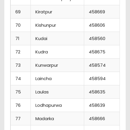
69
Kiratpur
458669
70
Kishunpur
458606
71
Kudai
458560
72
Kudra
458675
73
Kunwarpur
458574
74
Laincha
458594
75
Laulas
458635
76
Lodhapurwa
458639
77
Madarka
458666