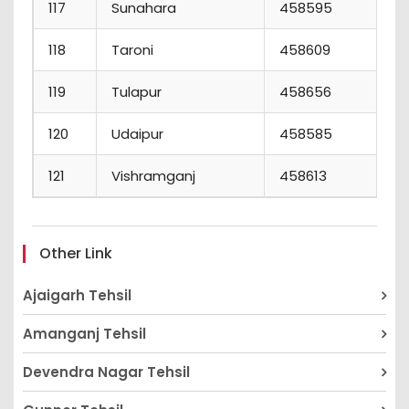
117
Sunahara
458595
118
Taroni
458609
119
Tulapur
458656
120
Udaipur
458585
121
Vishramganj
458613
Other Link
Ajaigarh Tehsil
Amanganj Tehsil
Devendra Nagar Tehsil