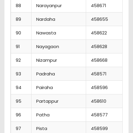
88
Narayanpur
458671
89
Nardaha
458655
90
Nawasta
458622
91
Nayagaon
458628
92
Nizampur
458668
93
Padraha
458571
94
Pairaha
458596
95
Partappur
458610
96
Patha
458577
97
Pista
458599