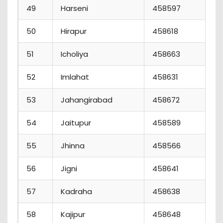
49
Harseni
458597
50
Hirapur
458618
51
Icholiya
458663
52
Imlahat
458631
53
Jahangirabad
458672
54
Jaitupur
458589
55
Jhinna
458566
56
Jigni
458641
57
Kadraha
458638
58
Kajipur
458648