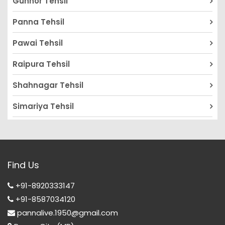
Gunnor Tehsil
Panna Tehsil
Pawai Tehsil
Raipura Tehsil
Shahnagar Tehsil
Simariya Tehsil
Find Us
+91-8920333147
+91-8587034120
pannalive.1950@gmail.com