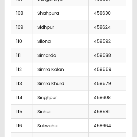
108
Shahpura
458630
109
Sidhpur
458624
110
Silona
458592
111
Simarda
458588
112
Simra Kalan
458559
113
Simra Khurd
458579
114
Singhpur
458608
115
Sinhai
458581
116
Sukwaha
458664