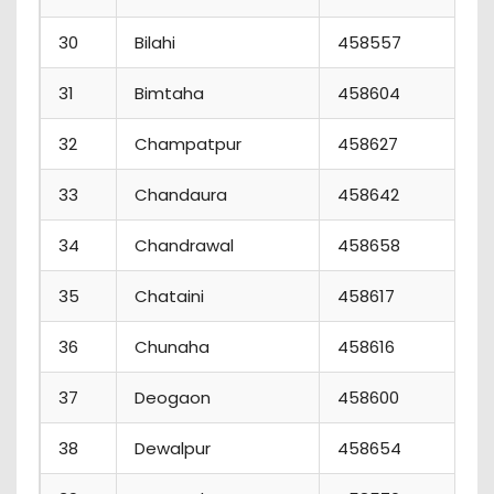
30
Bilahi
458557
31
Bimtaha
458604
32
Champatpur
458627
33
Chandaura
458642
34
Chandrawal
458658
35
Chataini
458617
36
Chunaha
458616
37
Deogaon
458600
38
Dewalpur
458654