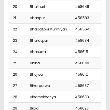
20
Bhakhuri
458646
21
Bhanpur
458583
22
Bhapatpur Kurmiyan
458564
23
Bharatpur
458634
24
Bhasuda
458615
25
Bhina
458640
26
Bhujwai
458612
27
Biharpurwa
458637
28
Biharsakhariya
458633
29
Biladi
458623