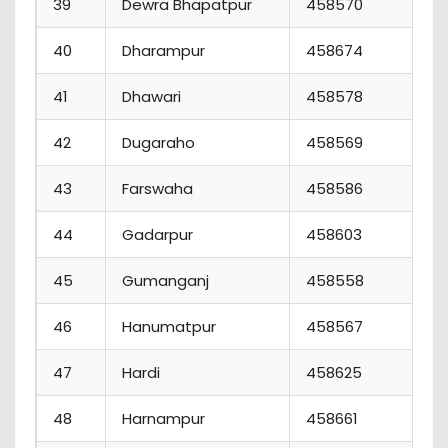
39
Dewra Bhapatpur
458570
40
Dharampur
458674
41
Dhawari
458578
42
Dugaraho
458569
43
Farswaha
458586
44
Gadarpur
458603
45
Gumanganj
458558
46
Hanumatpur
458567
47
Hardi
458625
48
Harnampur
458661