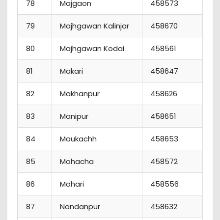
78
Majgaon
458573
79
Majhgawan Kalinjar
458670
80
Majhgawan Kodai
458561
81
Makari
458647
82
Makhanpur
458626
83
Manipur
458651
84
Maukachh
458653
85
Mohacha
458572
86
Mohari
458556
87
Nandanpur
458632