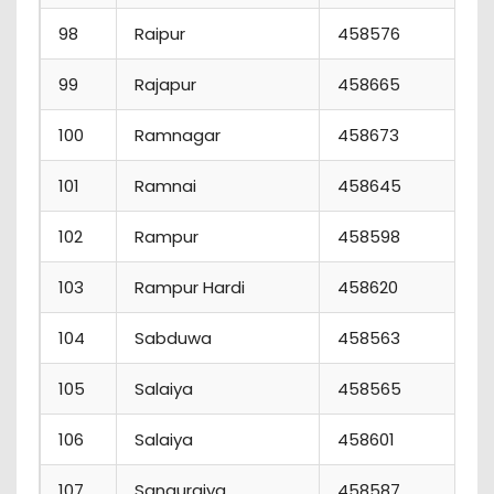
98
Raipur
458576
99
Rajapur
458665
100
Ramnagar
458673
101
Ramnai
458645
102
Rampur
458598
103
Rampur Hardi
458620
104
Sabduwa
458563
105
Salaiya
458565
106
Salaiya
458601
107
Sanguraiya
458587